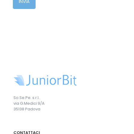
So.Se.Pe. s.r.l.
via G.Medici 9/A
35138 Padova
CONTATTACI